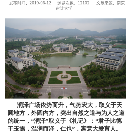
发布时间：2019-06-12
浏览次数：
12102
文章来源：南京
审计大学
润泽广场依势而升，气势宏大，取义于天
圆地方，外圆内方，突出自然之道与为人之道
的统一，“润泽”取义于《礼记》：“君子比德
于玉焉，温润而泽，仁也”，寓意大爱育人。