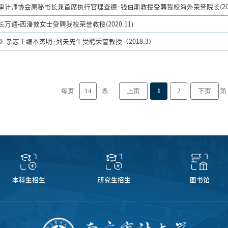
审计师协会原秘书长兼首席执行官理查德·钱伯斯教授受聘我校海外荣誉院长(2021
万通•西潘敦女士受聘我校荣誉教授(2020.11)
a》杂志主编本杰明·列夫先生受聘荣誉教授（2018.3）
14
每页
条
第
上页
1
2
下页
本科生招生
研究生招生
图书馆