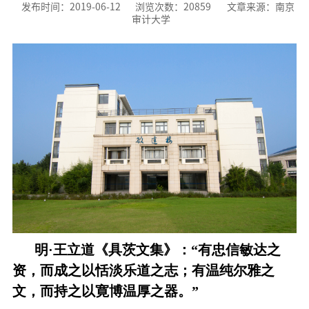
发布时间：2019-06-12
浏览次数：
20859
文章来源：南京
审计大学
明·王立道《具茨文集》：“
有忠信敏达之
资，而成之以恬淡乐道之志；有温纯尔雅之
文，而持之以寛博温厚之器。”