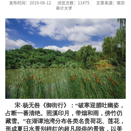
发布时间：2019-06-12
浏览次数：
11475
文章来源：南京
审计大学
宋·杨无咎《御街行》：“破寒迎腊吐幽姿，
占断一番清绝。照溪印月，带烟和雨，傍竹仍
藏雪。”在湖谭池湾分布各类名贵荷花、莲花，
形成夏日水景别样红的超凡脱俗的景致，以美