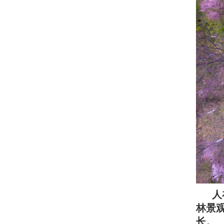
人
林景
长。