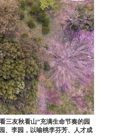
看三友秋看山”充满生命节奏的园
园、李园，以喻桃李芬芳、人才成