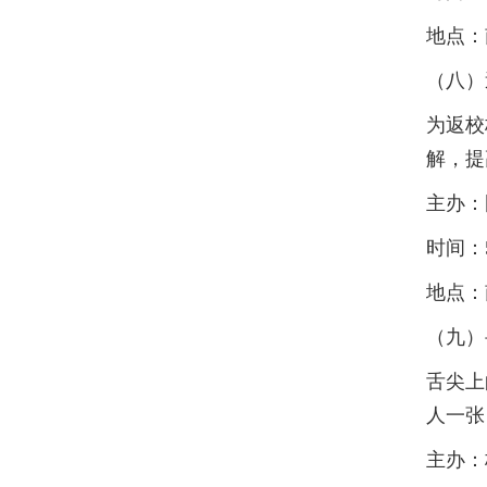
地点：
（八）
为返校
解，提
主办：
时间：5月
地点：
（九）
舌尖上
人一张
主办：