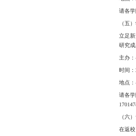
请各学
（五）
立足新
研究成
主办：
时间：20
地点：
请各学
17014
（六）
在返校