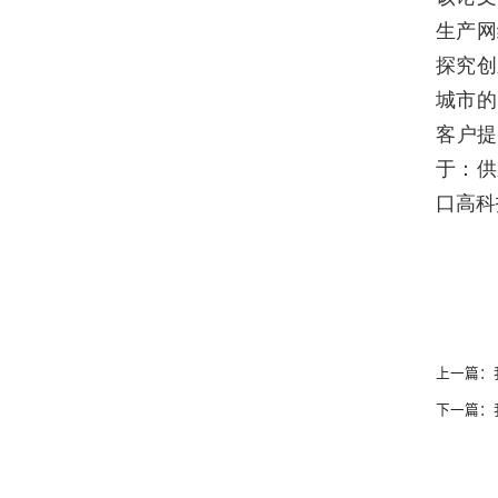
生产网
探究创
城市的
客户
于：供
口高科
上一篇：
下一篇：