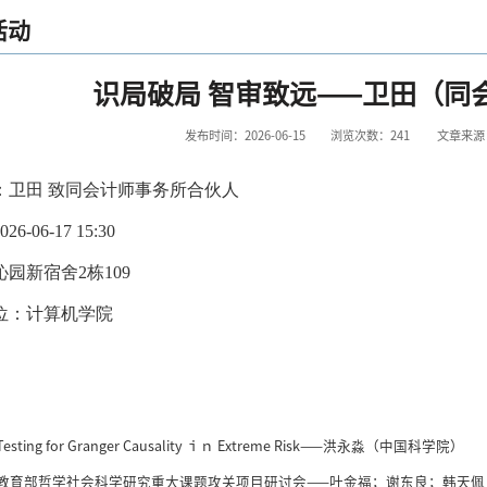
活动
识局破局 智审致远——卫田（同
发布时间：2026-06-15
浏览次数：
241
文章来源
：卫田 致同会计师事务所合伙人
6-06-17 15:30
园新宿舍2栋109
位：计算机学院
Testing for Granger Causality ｉｎ Extreme Risk——洪永淼（中国科学院）
教育部哲学社会科学研究重大课题攻关项目研讨会——叶金福；谢东良；韩天佩