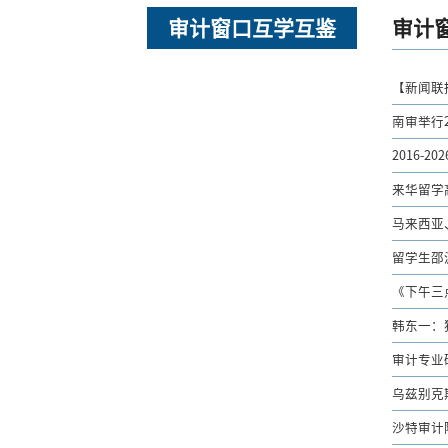
审计窗口互学互鉴
审计
【新闻联
南审举行
2016-
来华留学
马来西亚
留学生邵
《下午三
韩东一：
审计专业
乌兹别克
沙特审计