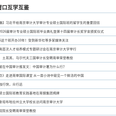
窗口互学互鉴
播】习近平给南京审计大学审计专业硕士国际班的留学生的重要回信
2026届审计专业硕士国际班毕业典礼暨第十四届审计长奖学金颁奖仪式
2026这个班开办10年！受到新华社等多家媒体关注
高层次人才培养模式专题研讨会在南京审计大学举行
、土耳其、马尔代夫三国审计长受聘南审荣誉教授
波在中国审计报发文：中国审计署为什么行？
点》走进南审国际课堂 从一首小诗中窥见一个鲜活的中国
独行快，众行远
硕士国际班教育实践基地在南钢集团揭牌
斯坦布哈拉州立大学校长访问南京审计大学
院院长受聘南审荣誉教授