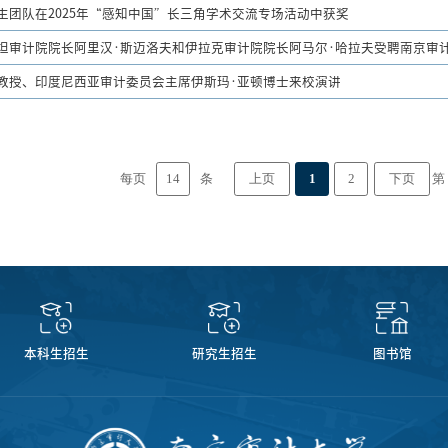
生团队在2025年“感知中国”长三角学术交流专场活动中获奖
坦审计院院长阿里汉·斯迈洛夫和伊拉克审计院院长阿马尔·哈拉夫受聘南京审
教授、印度尼西亚审计委员会主席伊斯玛·亚顿博士来校演讲
14
每页
条
第
上页
1
2
下页
本科生招生
研究生招生
图书馆